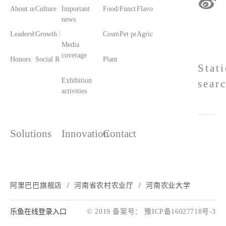
About us
Culture
Important
Food/Food Ingredients
Functional raw materials
Flavors and fragrances
news
Leadership care
Growth History
Cosmetic raw materials
Pet products/feed
Agricultural materials
Media
coverage
Honors
Social Responsibility
Plant printing and dyeing
Stat
Exhibition
sear
activities
Solutions
Innovation
Contact
阿里巴巴旗舰店
河南省农村农业厅
河南农业大学
乐鱼在线登录入口
© 2019 备案号： 豫ICP备16027718号-3