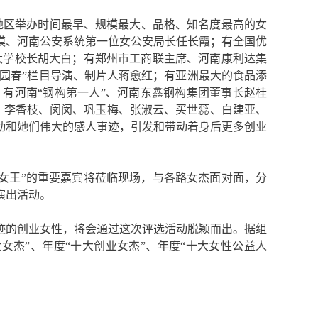
原地区举办时间最早、规模最大、品格、知名度最高的女
模、河南公安系统第一位女公安局长任长霞；有全国优
大学校长胡大白；有郑州市工商联主席、河南康利达集
梨园春”栏目导演、制片人蒋愈红；有亚洲最大的食品添
有河南“钢构第一人”、河南东鑫钢构集团董事长赵桂
环、李香枝、闵闵、巩玉梅、张淑云、买世蕊、白建亚、
动和她们伟大的感人事迹，引发和带动着身后更多创业
业女王”的重要嘉宾将莅临现场，与各路女杰面对面，分
演出活动。
迹的创业女性，将会通过这次评选活动脱颖而出。据组
杰”、年度“十大创业女杰”、年度“十大女性公益人