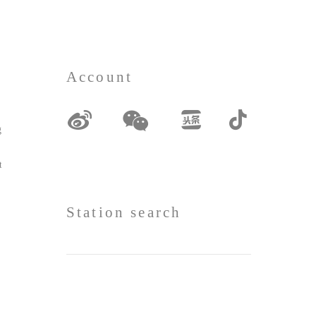
Account
grances
erials
Station search