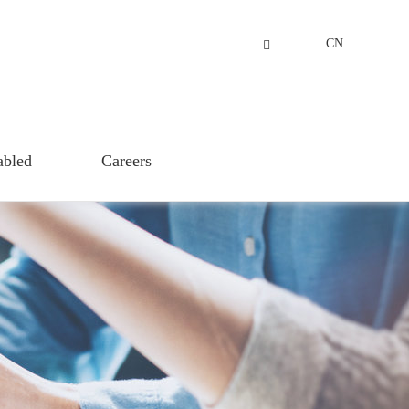
CN
abled
Careers