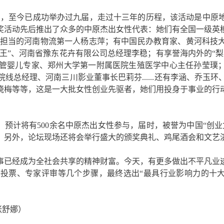
年3月，至今已成功举办过九届，走过十三年的历程，该活动是中
奖活动先后推出了众多的中原杰出女性代表：她们有全国一级英
任担当的河南物流第一人杨志萍；有中国民办教育家、黄河科技
花王”、河南省豫东花卉有限公司总经理李稳；有享誉海内外的“
管婴儿专家、郑州大学第一附属医院生殖医学中心主任孙莹璞；
线总经理、河南三川影业董事长巴莉芬......还有李涵、乔玉
晓梅等等，这是一大批女性创业先驱者，她们用投身于事业的行
，预计将有500余名中原杰出女性参与，届时，被誉为中国“创
。另外，论坛现场还将会举行盛大的颁奖典礼、鸡尾酒会和文艺
事已经成为全社会共享的精神财富。今天，有更多做出不平凡业
投票、专家评审等几个步骤，最终选出“最具行业影响力的十大女
张舒娜）