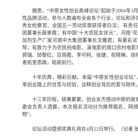
据悉，“中原女性创业高峰论坛”起始于2004
性品牌活动，参与人数遍布全省各个行业，论坛和评
秀女检察官、全国五一劳动奖章获得者白洁； 有责
团董事长薛景霞；有中国“十大农民女状元”、河南“
加剂生产厂家河南中大集团董事长文雁君；有著名试
琴；有致力于为农民拍电影、演电影的周口农村电影院
郭瑞、邱黎红、豆雨霞、李可柯、张捷、祝晓琳、徐
者拓宽思路，砥砺前行。
十年庆典，精彩巨献。本届“中原女性创业论坛”
享创业路上的甘苦与经验，诠释创业背后的爱与陪伴
十三年历程，硕果累累。创业女杰感动中原的故
委会负责人透露，本次报名活动分为推荐报名、网络
物”。
论坛活动暨颁奖典礼将在4月22日举行。（记者 