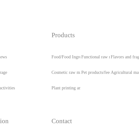
Products
news
Food/Food Ingredients
Functional raw materials
Flavors and fra
rage
Cosmetic raw materials
Pet products/feed
Agricultural mat
ctivities
Plant printing and dyeing
ion
Contact