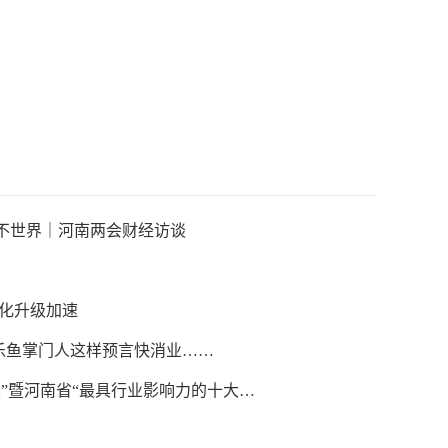
不世界｜河南两会财经访谈
色化升级加速
，乐鱼掌门人这样预言快消业……
“最具行业影响力的十大女杰”等公益评选活动启动