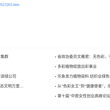
9/023265.htm
产集群
省政协委员文雁君：无色彩，
多彩植物绽放出彩事业
深读绿公司
乐鱼发力植物染料 纺织业绿
第七站走进乐鱼
从“色彩女王”到“健康使者”
第十届“中原女性创业高峰论坛”暨河南省