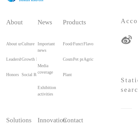
Acco
About
News
Products
About us
Culture
Important
Food/Food Ingredients
Functional raw materials
Flavors and fragrances
news
Leadership care
Growth History
Cosmetic raw materials
Pet products/feed
Agricultural materials
Media
coverage
Honors
Social Responsibility
Plant printing and dyeing
Stat
Exhibition
sear
activities
Solutions
Innovation
Contact