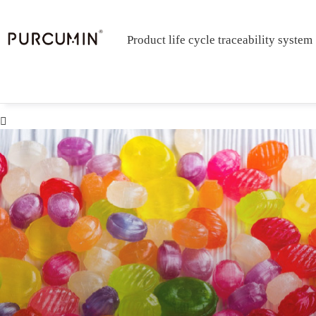
Product life cycle traceability system