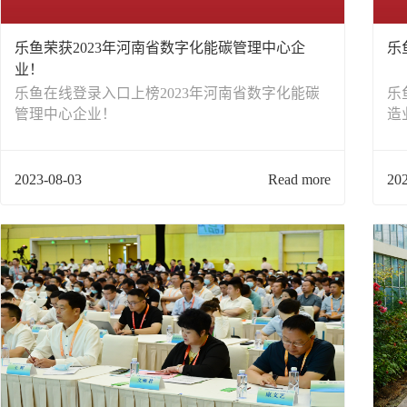
乐鱼荣获2023年河南省数字化能碳管理中心企
乐
业！
乐鱼在线登录入口上榜2023年河南省数字化能碳
乐
管理中心企业！
造
2023-08-03
Read more
20