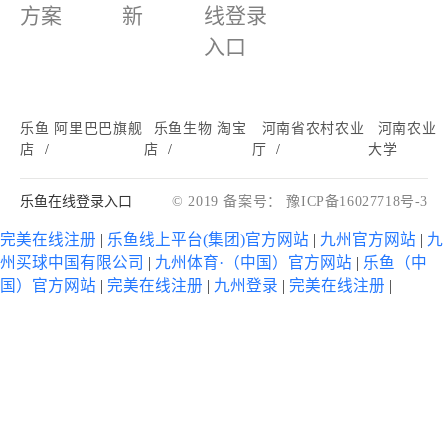
方案
新
线登录
入口
乐鱼 阿里巴巴旗舰
乐鱼生物 淘宝
河南省农村农业
河南农业
店
店
厅
大学
乐鱼在线登录入口
© 2019 备案号： 豫ICP备16027718号-3
完美在线注册
|
乐鱼线上平台(集团)官方网站
|
九州官方网站
|
九
州买球中国有限公司
|
九州体育·（中国）官方网站
|
乐鱼（中
国）官方网站
|
完美在线注册
|
九州登录
|
完美在线注册
|