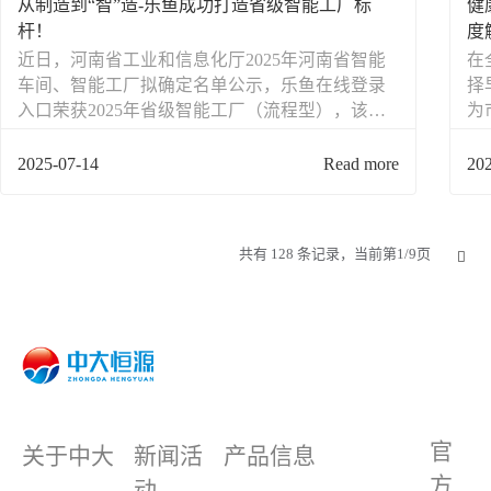
从制造到“智”造-乐鱼成功打造省级智能工厂标
健
杆！
度
近日，河南省工业和信息化厅2025年河南省智能
在
车间、智能工厂拟确定名单公示，乐鱼在线登录
择
入口荣获2025年省级智能工厂（流程型），该荣
为
誉也彰显乐鱼在智能化生产领域处于行业领先地
核
位。乐鱼作为中国天然色素在食品应用的开拓者
酮
2025-07-14
Read more
20
和标杆型企业，曾荣获“国家级专精特新“小巨人”
“
企业”、“国家级绿色...
高
共有 128 条记录，当前第1/9页
官
关于中大
新闻活
产品信息
方
动