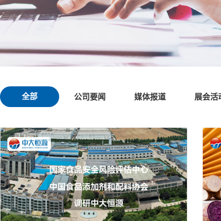
全部
公司要闻
媒体报道
展会活