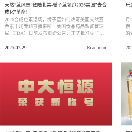
天然“蓝风暴”登陆北美-栀子蓝领跑2026美国"去合
乐
成化"革命！
2026合成色素退场，栀子蓝如何改写美国天然蓝
月
色素市场专题直播来啦！美国食品药品监督管理
摆
局（FDA）日前发布重磅公告：正式批准栀子蓝
的
色素（GardeniaBlue），同时鼓励行业加快淘汰争
了
议性合成色素FD&amp;CRedNo.3（赤藓红）这一
唤
2025-07-29
Read more
20
政策风向标，再次为替代合成色素按下快进键。
新
核心看点速递时间：✨2025年7月30日（周三
胺
16.30-18....