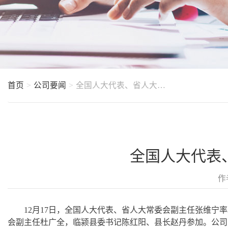
首页
公司要闻
全国人大代表、省人大常委会副主任张维宁到公司视察
全国人大代表
作
12月17日，全国人大代表、省人大常委会副主任张维宁率
会副主任杜广全，临颍县委书记陈红阳、县长赵丹参加。公司