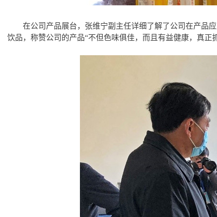
在公司产品展台，张维宁副主任详细了解了公司在产品应用
饮品，称赞公司的产品“不但色味俱佳，而且有益健康，真正