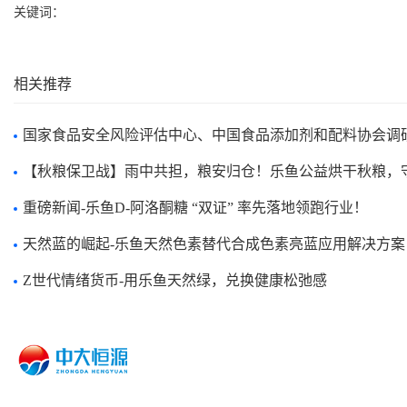
关键词：
相关推荐
国家食品安全风险评估中心、中国食品添加剂和配料协会调研乐鱼-共绘天然色素产业高质量发展新
【秋粮保卫战】雨中共担，粮安归仓！乐鱼公益烘干秋粮，守护农户“丰收的希
重磅新闻-乐鱼D-阿洛酮糖 “双证” 率先落地领跑行业！
天然蓝的崛起-乐鱼天然色素替代合成色素亮蓝应用解决方案
Z世代情绪货币-用乐鱼天然绿，兑换健康松弛感