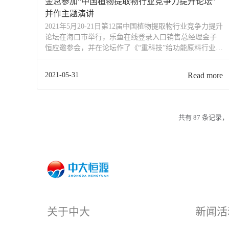
金总参加“中国植物提取物行业竞争力提升论坛”
并作主题演讲
2021年5月20-21日第12届中国植物提取物行业竞争力提升
论坛在海口市举行，乐鱼在线登录入口销售总经理金子
恒应邀参会，并在论坛作了《“重科技”给功能原料行业带
来的进步》主题演讲，引发与会人员的广泛关注。金总
首先介绍了功能性原料的国际形势，他指出，从2018年
2021-05-31
Read more
到2021年第一季度，国际市场上营养健康产...
共有 87 条记录，
关于中大
新闻活