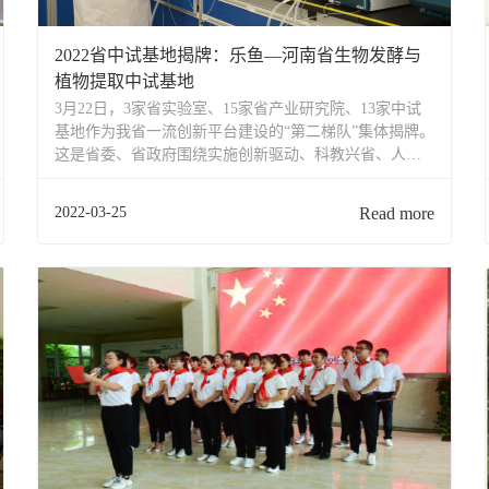
2022省中试基地揭牌：乐鱼—河南省生物发酵与
植物提取中试基地
3月22日，3家省实验室、15家省产业研究院、13家中试
基地作为我省一流创新平台建设的“第二梯队”集体揭牌。
这是省委、省政府围绕实施创新驱动、科教兴省、人才
强省战略，推进国家创新高地建设，采取的又一重大举
措。是省实验室专注于取得原始创新“从0到1”的突破，更
2022-03-25
Read more
是省中试基地要实现应用研究“从1到100”的跨越。第二
批...